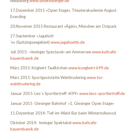
Neubiberg
www.unterbiberger.de
17.Dezember 2015 «Open Stage», Theaterakademie August
Everding
20.Novemer 2015 Restaurant «Ägäis», München am Ostpark
27.September «Jagahütt
´n»
(Spitzingseegebiet)
www.jagahuettn.de
Juli 2015: «Inninger Spectacel» am Ammersee
www.kultcafe-
bauernbaeck.de
März 2015: Köglwirt Taufkirchen
www.koeglwirt-k99.de
März 2015: Sportgaststätte Waldtrudering
www.tsv-
waldtrudering.de
Januar 2015: Leo´s Sportlertreff «K99»
www.leos-sportlertreff.de
Januar 2015 Giesinger Bahnhof «1. Giesinger Open Stage»
11.Dezember 2014: Tief-im-Wald-Bar beim Wintertollwood
Oktober 2014: Inninger Spektakel
www.kultcafe-
bauernbaeck.de