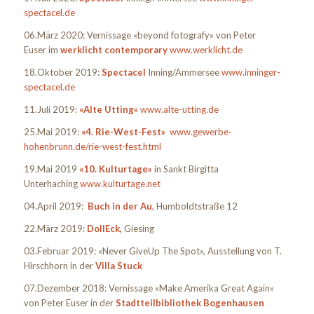
spectacel.de
06.März 2020: Vernissage «beyond fotografy» von Peter
Euser im
werklicht contemporary
www.werklicht.de
18.Oktober 2019:
Spectacel
Inning/Ammersee
www.inninger-
spectacel.de
11.Juli 2019:
«Alte Utting»
www.alte-utting.de
25.Mai 2019:
«4. Rie-West-Fest»
www.gewerbe-
hohenbrunn.de/rie-west-fest.html
19.Mai 2019
«10. Kulturtage»
in Sankt Birgitta
Unterhaching
www.kulturtage.net
04.April 2019:
Buch in der Au
, Humboldtstraße 12
22.März 2019:
DollEck,
Giesing
03.Februar 2019: «Never GiveUp The Spot», Ausstellung von T.
Hirschhorn in der
Villa Stuck
07.Dezember 2018: Vernissage «Make Amerika Great Again»
von Peter Euser in der
Stadtteilbibliothek Bogenhausen