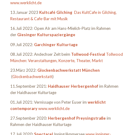
www.werklicht.de
13.Januar 2023
Kultcafé Gilching
Das KultCafe in Gilching,
Restaurant & Cafe-Bar mit Musik
16.Juli 2022: Open AIr am Hans-Mielich-Platz im Rahmen
der
Giesinger Kulturspaziergänge
09.Juli 2022:
Garchinger Kulturtage
08.Juli 2022: Andechser Zelt beim
Tollwood-Festival
Tollwood
München: Veranstaltungen, Konzerte, Theater, Markt
23.März 2022:
Glockenbachwerkstatt München
(
Glockenbachwerkstatt
)
11.September 2021:
Haidhauser Herbergenhof
im Rahmen
der Haidhauser Kulturtage
01.Juli 2021: Vernissage von Peter Euser im
werklicht
contemporary
www.werklicht.de
27.September 2020:
Herbergenhof Preysingstraße
im
Rahmen der Haidhauser Kulturtage
17.Juli 2020:
Spectacel
Inning/Ammersee
www.inninger-